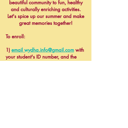
beautiful community to fun, healthy
and culturally enriching activities.
Let's spice up our summer and make
great memories together!
To enroll:
1)
email wydha.info@gmail.com
with
your student's ID number, and the
names of your family members who
will attend.
2) We will create an account for your
family and you can then enroll online
in blue-highlighted specialty classes,
or simply walk in to any of our
regularly scheduled classes using
your student's ID number as a pass.